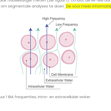
lair nauwkeuriger meten (zie figuur 1). Omdat de MF-BIA aa
jk om segmentale analyses te doen.
Zie voor meer informati
ntra- en extracellulair water