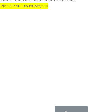
n beide zijden van het lichaam meet met
e de SOP MF-BIA InBody S10
.