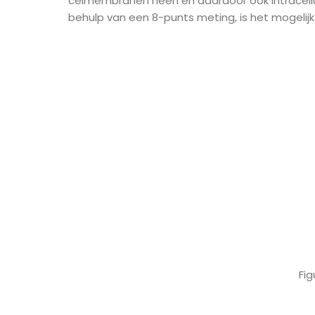
celmembranen heen en daardoor ook intracellu
behulp van een 8-punts meting, is het mogeli
Figuur 1 BIA frequenties, i