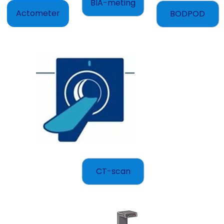
BIA-meting
Actometer
BODPOD
CT-scan