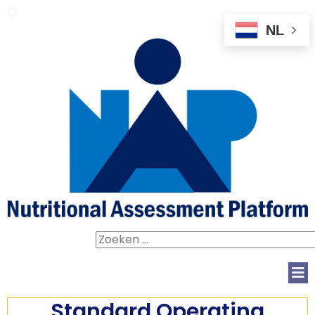
.
NL
Zoeken
naar:
Standard Operating