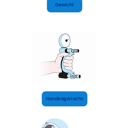
Gewicht
Handknijpkracht