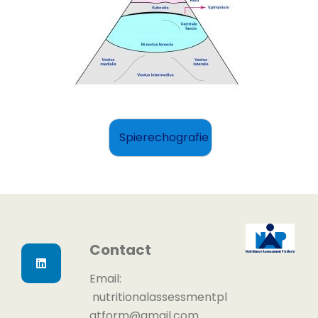
Spierechografie
Contact
Email:
nutritionalassessmentpl
atform@gmail.com