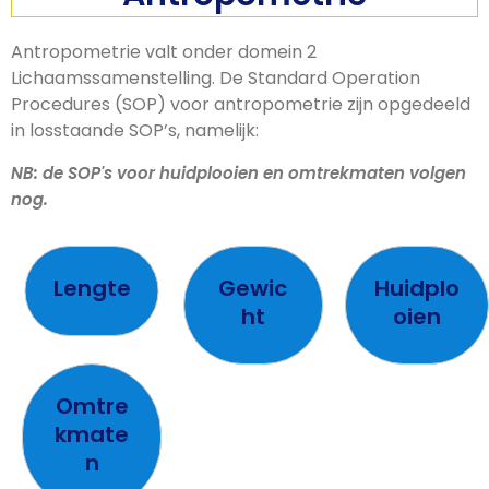
Antropometrie valt onder domein 2
Lichaamssamenstelling. De Standard Operation
Procedures (SOP) voor antropometrie zijn opgedeeld
in losstaande SOP’s, namelijk:
NB: de SOP's voor huidplooien en omtrekmaten volgen
nog.
Lengte
Gewic
Huidplo
ht
oien
Omtre
kmate
n