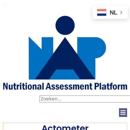
.
NL
Zoeken
naar:
Actometer