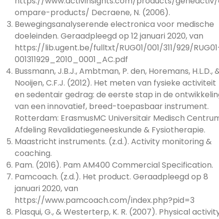
https://www.activinsights.com/products/geneactiv/
ompare-products/ Decraene, N. (2006).
Bewegingsanalyserende electronica voor medische
doeleinden. Geraadpleegd op 12 januari 2020, van
https://lib.ugent.be/fulltxt/RUG01/001/311/929/RUG01
001311929_2010_0001_AC.pdf
Bussmann, J.B.J., Ambtman, P. den, Horemans, H.L.D., 
Nooijen, C.F.J. (2012). Het meten van fysieke activiteit
en sedentair gedrag: de eerste stap in de ontwikkeli
van een innovatief, breed-toepasbaar instrument.
Rotterdam: ErasmusMC Universitair Medisch Centrum
Afdeling Revalidatiegeneeskunde & Fysiotherapie.
Maastricht instruments. (z.d.). Activity monitoring &
coaching.
Pam. (2016). Pam AM400 Commercial Specification.
Pamcoach. (z.d.). Het product. Geraadpleegd op 8
januari 2020, van
https://www.pamcoach.com/index.php?pid=3
Plasqui, G., & Westerterp, K. R. (2007). Physical activit