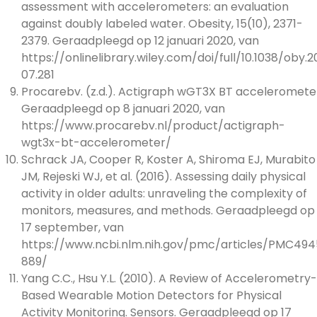
assessment with accelerometers: an evaluation
against doubly labeled water. Obesity, 15(10), 2371-
2379. Geraadpleegd op 12 januari 2020, van
https://onlinelibrary.wiley.com/doi/full/10.1038/oby.2
07.281
Procarebv. (z.d.). Actigraph wGT3X BT acceleromete
Geraadpleegd op 8 januari 2020, van
https://www.procarebv.nl/product/actigraph-
wgt3x-bt-accelerometer/
Schrack JA, Cooper R, Koster A, Shiroma EJ, Murabito
JM, Rejeski WJ, et al. (2016). Assessing daily physical
activity in older adults: unraveling the complexity of
monitors, measures, and methods. Geraadpleegd op
17 september, van
https://www.ncbi.nlm.nih.gov/pmc/articles/PMC494
889/
Yang C.C., Hsu Y.L. (2010). A Review of Accelerometry-
Based Wearable Motion Detectors for Physical
Activity Monitoring. Sensors. Geraadpleegd op 17